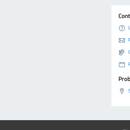
Cont
Prob