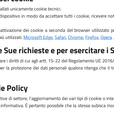
allati unicamente cookie tecnici.
 dispositivo in modo da accettare tutti i cookie, ricevere 
attivazione dei cookie a seconda del browser utilizzato pe
ù utilizzati:
Microsoft Edge
,
Safari
,
Chrome
,
Firefox
,
Opera
.
 Sue richieste e per esercitare i S
are i diritti di cui agli artt. 15-22 del Regolamento UE 2016/
per la protezione dei dati personali qualora ritenga che il
e Policy
ive di settore, l'aggiornamento dei vari tipi di cookie o i
 informativa. È pertanto possibile che la stessa subisca mod