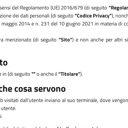
i sensi del Regolamento (UE) 2016/679 (di seguito
“Regola
zione dei dati personali (di seguito
“Codice Privacy”
), nonc
8 maggio 2014 e n. 231 del 10 giugno 2021 in materia di coo
opra menzionato (di seguito
“Sito”
) e non anche per altri s
to
e in (di seguito
""
o anche il
“Titolare”
).
 che cosa servono
 web visitati dall’utente inviano al suo terminale, dove veng
 utente.
i: