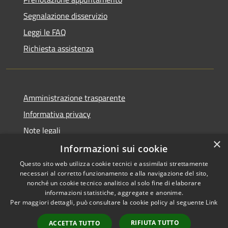
Segnalazione disservizio
Leggi le FAQ
Richiesta assistenza
Amministrazione trasparente
Informativa privacy
Note legali
×
Dichiarazione di accessibilità
Informazioni sui cookie
Questo sito web utilizza cookie tecnici e assimilati strettamente
necessari al corretto funzionamento e alla navigazione del sito,
nonché un cookie tecnico analitico al solo fine di elaborare
informazioni statistiche, aggregate e anonime.
RSS
Copyright © 2026 • Comune di
Per maggiori dettagli, può consultare la cookie policy al seguente
Link
Accessibilità
Villanova d'Ardenghi • Powered
Privacy
Municipium
Accesso
by
•
RIFIUTA TUTTO
ACCETTA TUTTO