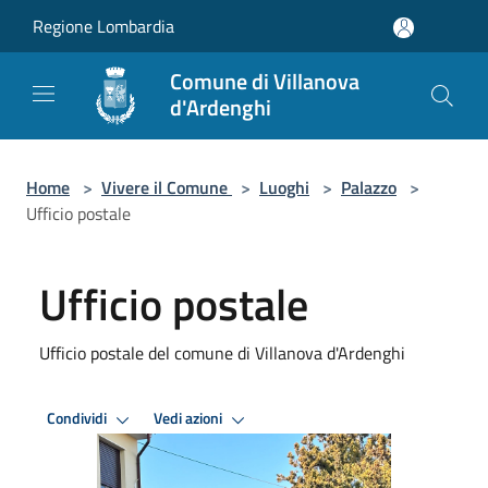
Salta al contenuto principale
Regione Lombardia
Comune di Villanova
d'Ardenghi
Home
>
Vivere il Comune
>
Luoghi
>
Palazzo
>
Ufficio postale
Ufficio postale
Ufficio postale del comune di Villanova d'Ardenghi
Condividi
Vedi azioni