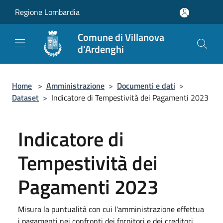
Salta al contenuto principale
Regione Lombardia
Comune di Villanova
d'Ardenghi
Home
>
Amministrazione
>
Documenti e dati
>
Dataset
>
Indicatore di Tempestività dei Pagamenti 2023
Indicatore di
Tempestività dei
Pagamenti 2023
Misura la puntualità con cui l'amministrazione effettua
i pagamenti nei confronti dei fornitori e dei creditori,