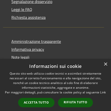
Segnalazione disservizio
Leggi le FAQ
Richiesta assistenza
Amministrazione trasparente
Informativa privacy
Note legali
×
Dichiarazione di accessibilità
Informazioni sui cookie
Questo sito web utilizza cookie tecnici e assimilati strettamente
necessari al corretto funzionamento e alla navigazione del sito,
nonché un cookie tecnico analitico al solo fine di elaborare
informazioni statistiche, aggregate e anonime.
RSS
Copyright © 2026 • Comune di
Per maggiori dettagli, può consultare la cookie policy al seguente
Link
Accessibilità
Villanova d'Ardenghi • Powered
Privacy
Municipium
Accesso
by
•
RIFIUTA TUTTO
ACCETTA TUTTO
Cookie
redazione