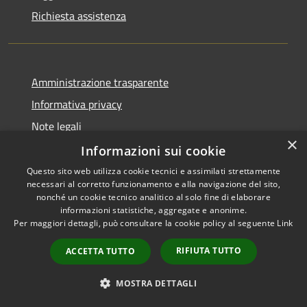
Richiesta assistenza
Amministrazione trasparente
Informativa privacy
Note legali
×
Dichiarazione di accessibilità
Informazioni sui cookie
Questo sito web utilizza cookie tecnici e assimilati strettamente
necessari al corretto funzionamento e alla navigazione del sito,
nonché un cookie tecnico analitico al solo fine di elaborare
informazioni statistiche, aggregate e anonime.
RSS
Copyright © 2026 • Comune di
Per maggiori dettagli, può consultare la cookie policy al seguente
Link
Accessibilità
Villanova d'Ardenghi • Powered
Privacy
Municipium
Accesso
by
•
RIFIUTA TUTTO
ACCETTA TUTTO
Cookie
redazione
Mappa del sito
MOSTRA DETTAGLI