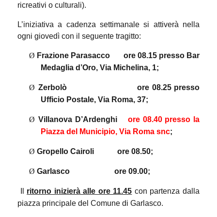
ricreativi o culturali).
L’iniziativa a cadenza settimanale si attiverà nella
ogni giovedì con il seguente tragitto:
Ø
Frazione Parasacco
ore 08.15
presso Bar
Medaglia d’Oro, Via Michelina, 1
;
Ø
Zerbolò
ore 08.25
presso
Ufficio Postale, Via Roma, 37;
Ø
Villanova D’Ardenghi
ore 08.40
presso la
Piazza del Municipio, Via Roma snc
;
Ø
Gropello Cairoli
ore 08.50;
Ø
Garlasco
ore 09.00;
Il
ritorno inizierà alle ore 11.45
con partenza dalla
piazza principale del Comune di Garlasco.