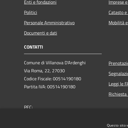
Enti e fondazioni
Imprese 
Politici
Catasto e
Personale Amministrativo
Mobilità e
Documenti e dati
CONTATTI
Comune di Villanova D'Ardenghi
Prenotaz
Via Roma, 22, 27030
Segnalazi
Codice Fiscale: 00514190180
Leggi le 
Partita IVA: 00514190180
Richiesta
PEC:
comune.villanovadardenghi@pec.it
Centralino Unico:
+39 0382 400022
Questo sito 