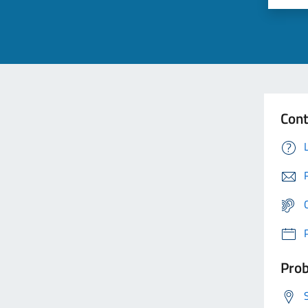
Cont
Prob